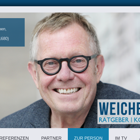
eben,
1680)
REFERENZEN
PARTNER
ZUR PERSON
IM TV