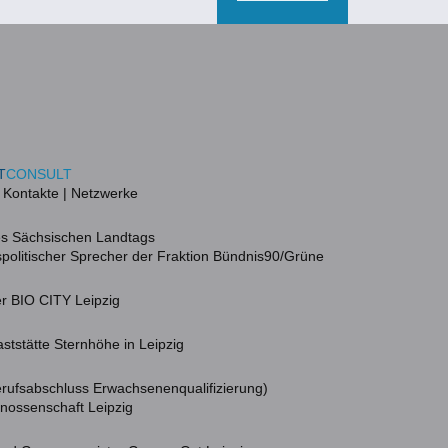
T
CONSULT
 Kontakte | Netzwerke
es Sächsischen Landtags
spolitischer Sprecher der Fraktion Bündnis90/Grüne
ter BIO CITY Leipzig
ststätte Sternhöhe in Leipzig
erufsabschluss Erwachsenenqualifizierung)
ossenschaft Leipzig