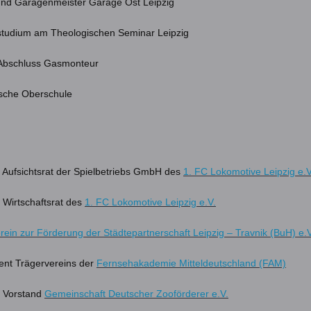
und Garagenmeister Garage Ost Leipzig
studium am Theologischen Seminar Leipzig
 Abschluss Gasmonteur
ische Oberschule
m Aufsichtsrat der Spielbetriebs GmbH des
1. FC Lokomotive Leipzig e.V
m Wirtschaftsrat des
1. FC Lokomotive Leipzig e.V.
rein zur Förderung der Städtepartnerschaft Leipzig – Travnik (BuH) e.V
ent Trägervereins der
Fernsehakademie Mitteldeutschland (FAM)
m Vorstand
Gemeinschaft Deutscher Zooförderer e.V.