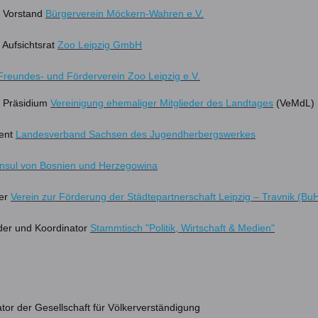
m Vorstand
Bürgerverein Möckern-Wahren e.V.
m Aufsichtsrat
Zoo Leipzig GmbH
Freundes- und Förderverein Zoo Leipzig e.V.
m Präsidium
Vereinigung ehemaliger Mitglieder des Landtages
(VeMdL)
dent
Landesverband Sachsen des Jugendherbergswerkes
nsul von Bosnien und Herzegowina
der
Verein zur Förderung der Städtepartnerschaft Leipzig – Travnik (BuH
der und Koordinator
Stammtisch "Politik, Wirtschaft & Medien"
or der Gesellschaft für Völkerverständigung